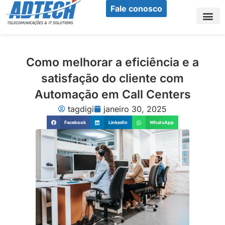
Ir
Fale conosco
para
o
Sobr
Nos
Nos
conteúdo
Como melhorar a eficiência e a
satisfação do cliente com
Automação em Call Centers
tagdigi
janeiro 30, 2025
Facebook
LinkedIn
WhatsApp