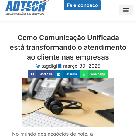
Ir
Fale conosco
para
o
Sobr
Nos
Nos
conteúdo
Como Comunicação Unificada
está transformando o atendimento
ao cliente nas empresas
tagdigi
março 30, 2025
Facebook
LinkedIn
WhatsApp
No mundo dos negócios de hoje, a