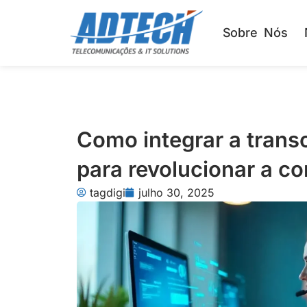
Ir
para
Sobre Nós
o
conteúdo
Como integrar a trans
para revolucionar a c
tagdigi
julho 30, 2025