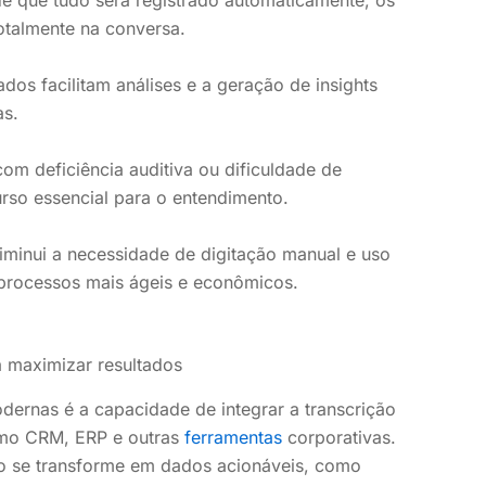
e que tudo será registrado automaticamente, os
otalmente na conversa.
dos facilitam análises e a geração de insights
as.
om deficiência auditiva ou dificuldade de
so essencial para o entendimento.
minui a necessidade de digitação manual e uso
 processos mais ágeis e econômicos.
a maximizar resultados
dernas é a capacidade de integrar a transcrição
omo CRM, ERP e outras
ferramentas
corporativas.
do se transforme em dados acionáveis, como