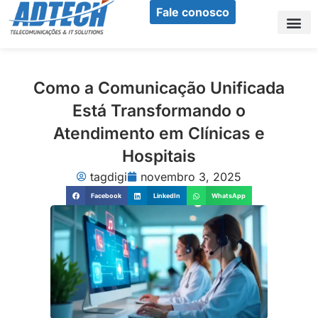
Ir
Fale conosco
para
o
Sobr
Nos
Nos
conteúdo
Como a Comunicação Unificada
Está Transformando o
Atendimento em Clínicas e
Hospitais
tagdigi
novembro 3, 2025
Facebook
LinkedIn
WhatsApp