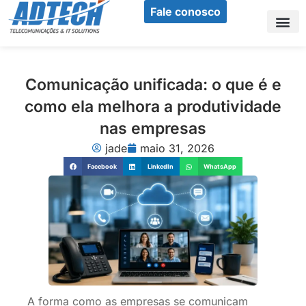
Ir
Fale conosco
para
o
Sobr
Nos
Nos
conteúdo
Comunicação unificada: o que é e
como ela melhora a produtividade
nas empresas
jade
maio 31, 2026
Facebook
LinkedIn
WhatsApp
A forma como as empresas se comunicam